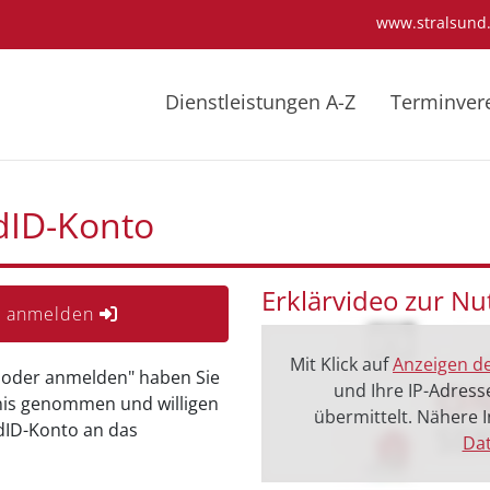
www.stralsund
Dienstleistungen A-Z
Terminver
dID-Konto
Erklärvideo zur N
er anmelden
Mit Klick auf
Anzeigen d
n oder anmelden" haben Sie
und Ihre IP-Adress
is genommen und willigen
übermittelt. Nähere
dID-Konto an das
Dat