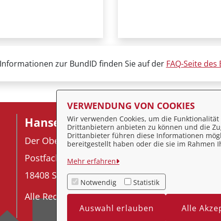
Informationen zur BundID finden Sie auf der
FAQ-Seite des
VERWENDUNG VON COOKIES
Wir verwenden Cookies, um die Funktionalität 
Hansestadt Stralsund
F
Drittanbietern anbieten zu können und die Zug
Drittanbieter führen diese Informationen mög
Der Oberbürgermeister
I
bereitgestellt haben oder die sie im Rahmen
Postfach 2145
D
Mehr erfahren
18408 Stralsund
K
Notwendig
Statistik
Alle Rechte vorbehalten
Ba
Auswahl erlauben
Alle Akze