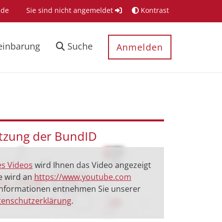
.de
Sie sind nicht angemeldet
Kontrast
einbarung
Suche
Anmelden
utzung der BundID
es Videos
wird Ihnen das Video angezeigt
e wird an
https://www.youtube.com
 Informationen entnehmen Sie unserer
enschutzerklärung
.