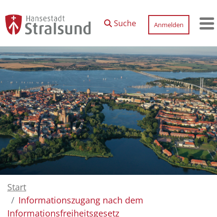
Zum Hauptinhalt springen
Suche
Anmelden
M
Start
Informationszugang nach dem
Informationsfreiheitsgesetz