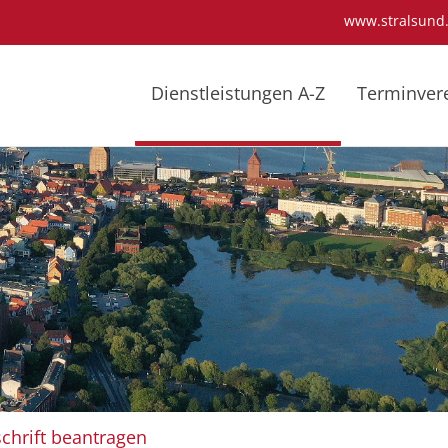
www.stralsund
Dienstleistungen A-Z
Terminver
chrift beantragen