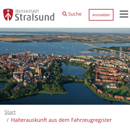
Zum Hauptinhalt springen
Suche
Anmelden
M
Start
Halterauskunft aus dem Fahrzeugregister