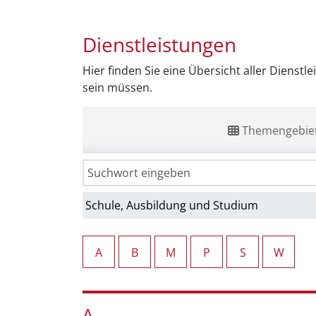
Dienstleistungen
Hier finden Sie eine Übersicht aller Dienstl
sein müssen.
Themengebie
A
B
M
P
S
W
A