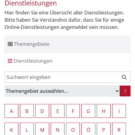
Dienstleistungen
Hier finden Sie eine Übersicht aller Dienstleistungen.
Bitte haben Sie Verständnis dafür, dass Sie für einige
Online-Dienstleistungen angemeldet sein müssen.
Themengebiete
Dienstleistungen
?
A
B
D
E
F
G
H
I
K
L
M
N
O
Ö
P
R