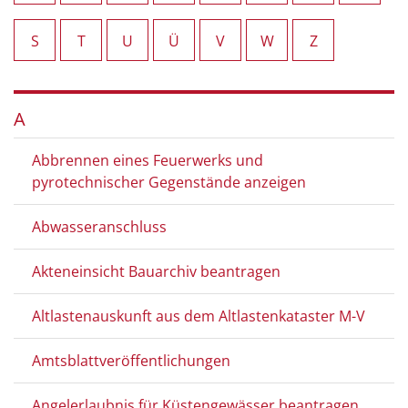
S
T
U
Ü
V
W
Z
A
Abbrennen eines Feuerwerks und
pyrotechnischer Gegenstände anzeigen
Abwasseranschluss
Akteneinsicht Bauarchiv beantragen
Altlastenauskunft aus dem Altlastenkataster M-V
Amtsblattveröffentlichungen
Angelerlaubnis für Küstengewässer beantragen