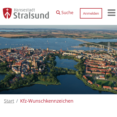
Zum Hauptinhalt springen
Suche
Anmelden
M
Start
Kfz-Wunschkennzeichen