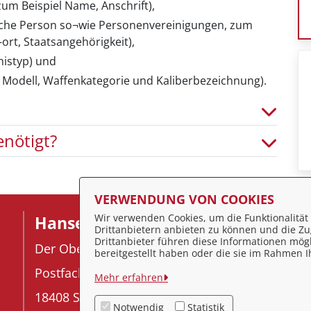
m Beispiel Name, Anschrift),
ische Person so¬wie Personenvereinigungen, zum
ort, Staatsangehörigkeit),
nistyp) und
, Modell, Waffenkategorie und Kaliberbezeichnung).
nötigt?
VERWENDUNG VON COOKIES
Wir verwenden Cookies, um die Funktionalität 
Hansestadt Stralsund
F
Drittanbietern anbieten zu können und die Zug
Drittanbieter führen diese Informationen mög
Der Oberbürgermeister
I
bereitgestellt haben oder die sie im Rahmen
Postfach 2145
D
Mehr erfahren
18408 Stralsund
K
Notwendig
Statistik