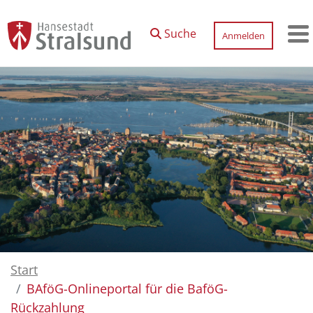
Zum Hauptinhalt springen
Suche
Anmelden
M
Start
BAföG-Onlineportal für die BaföG-
Rückzahlung