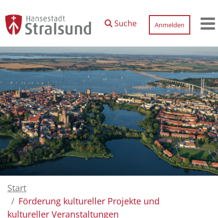
Zum Hauptinhalt springen
Suche
Anmelden
M
Start
Förderung kultureller Projekte und
kultureller Veranstaltungen