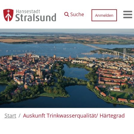
Zum Hauptinhalt springen
Suche
Anmelden
M
Start
Auskunft Trinkwasserqualität/ Härtegrad