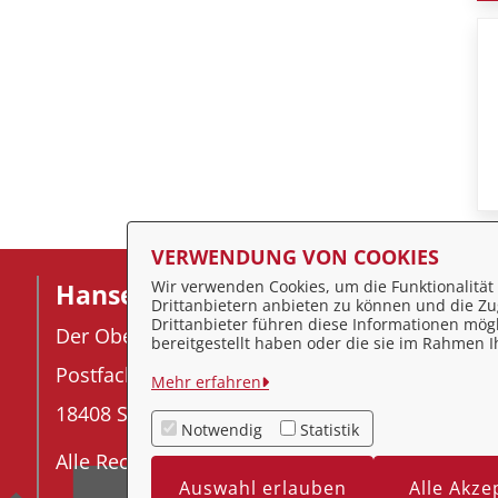
VERWENDUNG VON COOKIES
Wir verwenden Cookies, um die Funktionalität 
Hansestadt Stralsund
F
Drittanbietern anbieten zu können und die Zug
Drittanbieter führen diese Informationen mög
Der Oberbürgermeister
I
bereitgestellt haben oder die sie im Rahmen
Postfach 2145
D
Mehr erfahren
18408 Stralsund
K
Notwendig
Statistik
Alle Rechte vorbehalten
Ba
Auswahl erlauben
Alle Akze