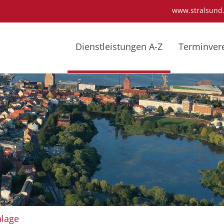
www.stralsund
Dienstleistungen A-Z
Terminver
nlage