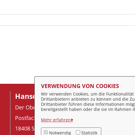
VERWENDUNG VON COOKIES
Wir verwenden Cookies, um die Funktionalität 
Hansestadt Stralsund
F
Drittanbietern anbieten zu können und die Zug
Drittanbieter führen diese Informationen mög
Der Oberbürgermeister
I
bereitgestellt haben oder die sie im Rahmen
Postfach 2145
D
Mehr erfahren
18408 Stralsund
K
Notwendig
Statistik