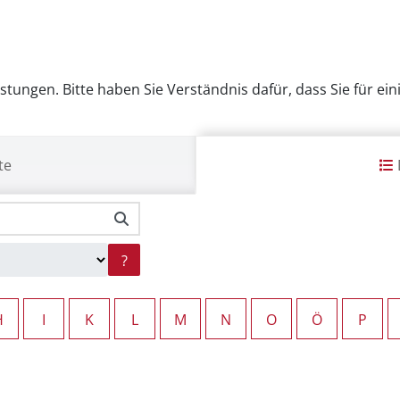
eistungen. Bitte haben Sie Verständnis dafür, dass Sie für e
te
?
H
I
K
L
M
N
O
Ö
P