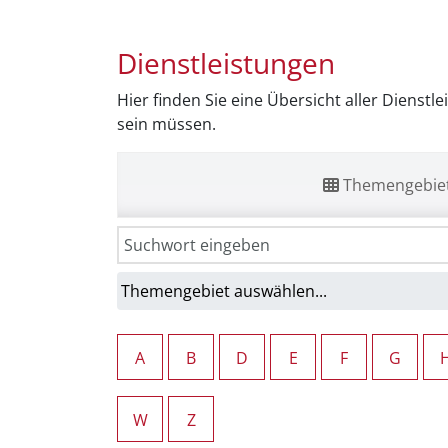
Dienstleistungen
Hier finden Sie eine Übersicht aller Dienstl
sein müssen.
Themengebie
A
B
D
E
F
G
W
Z