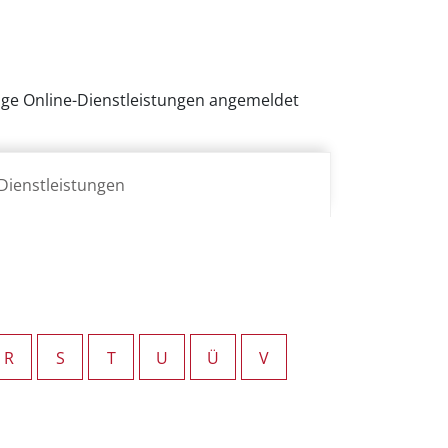
inige Online-Dienstleistungen angemeldet
Dienstleistungen
R
S
T
U
Ü
V